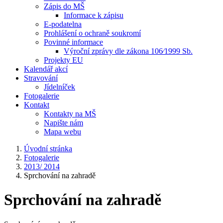
Zápis do MŠ
Informace k zápisu
E-podatelna
Prohlášení o ochraně soukromí
Povinné informace
Výroční zprávy dle zákona 106⁄1999 Sb.
Projekty EU
Kalendář akcí
Stravování
Jídelníček
Fotogalerie
Kontakt
Kontakty na MŠ
Napište nám
Mapa webu
Úvodní stránka
Fotogalerie
2013/ 2014
Sprchování na zahradě
Sprchování na zahradě