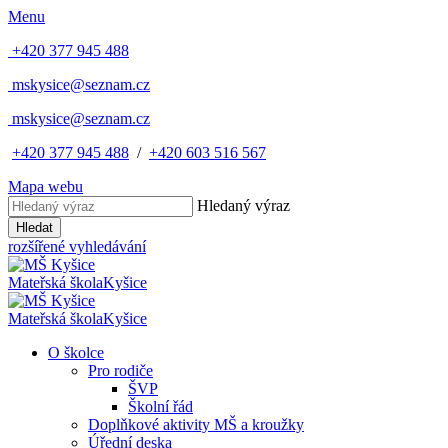
Menu
+420 377 945 488
mskysice@seznam.cz
mskysice@seznam.cz
+420 377 945 488
/
+420 603 516 567
Mapa webu
Hledaný výraz
Hledat
rozšířené vyhledávání
Mateřská škola
Kyšice
Mateřská škola
Kyšice
O školce
Pro rodiče
ŠVP
Školní řád
Doplňkové aktivity MŠ a kroužky
Úřední deska