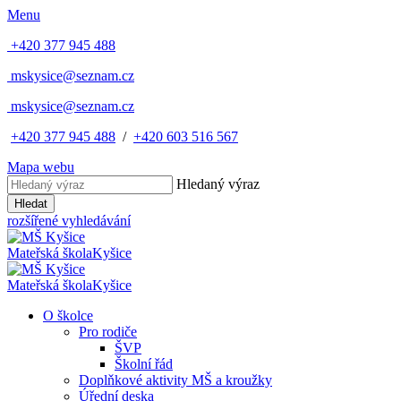
Menu
+420 377 945 488
mskysice@seznam.cz
mskysice@seznam.cz
+420 377 945 488
/
+420 603 516 567
Mapa webu
Hledaný výraz
Hledat
rozšířené vyhledávání
Mateřská škola
Kyšice
Mateřská škola
Kyšice
O školce
Pro rodiče
ŠVP
Školní řád
Doplňkové aktivity MŠ a kroužky
Úřední deska