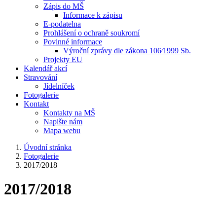
Zápis do MŠ
Informace k zápisu
E-podatelna
Prohlášení o ochraně soukromí
Povinné informace
Výroční zprávy dle zákona 106⁄1999 Sb.
Projekty EU
Kalendář akcí
Stravování
Jídelníček
Fotogalerie
Kontakt
Kontakty na MŠ
Napište nám
Mapa webu
Úvodní stránka
Fotogalerie
2017/2018
2017/2018