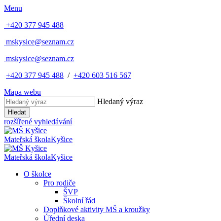
Menu
+420 377 945 488
mskysice@seznam.cz
mskysice@seznam.cz
+420 377 945 488
/
+420 603 516 567
Mapa webu
Hledaný výraz
Hledat
rozšířené vyhledávání
Mateřská škola
Kyšice
Mateřská škola
Kyšice
O školce
Pro rodiče
ŠVP
Školní řád
Doplňkové aktivity MŠ a kroužky
Úřední deska