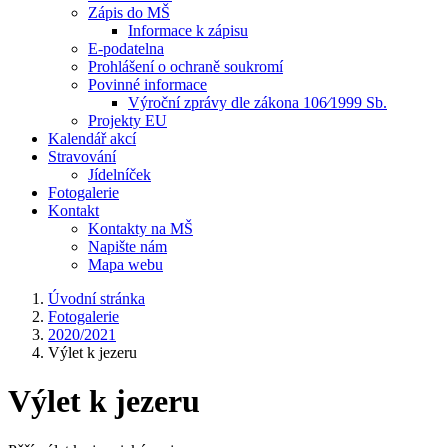
Zápis do MŠ
Informace k zápisu
E-podatelna
Prohlášení o ochraně soukromí
Povinné informace
Výroční zprávy dle zákona 106⁄1999 Sb.
Projekty EU
Kalendář akcí
Stravování
Jídelníček
Fotogalerie
Kontakt
Kontakty na MŠ
Napište nám
Mapa webu
Úvodní stránka
Fotogalerie
2020/2021
Výlet k jezeru
Výlet k jezeru